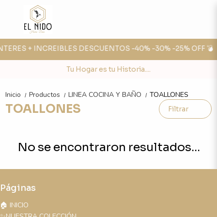
 INTERES + INCREIBLES DESCUENTOS -40% -30% -25% OFF 💣
Tu Hogar es tu Historia....
Inicio
Productos
LINEA COCINA Y BAÑO
TOALLONES
/
/
/
TOALLONES
Filtrar
No se encontraron resultados...
Páginas
🏠 INICIO
✨NUESTRA COLECCIÓN