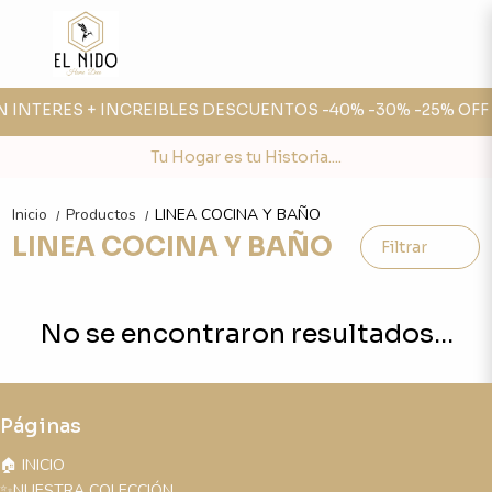
IN INTERES + INCREIBLES DESCUENTOS -40% -30% -25% OFF 
Tu Hogar es tu Historia....
Inicio
Productos
LINEA COCINA Y BAÑO
/
/
LINEA COCINA Y BAÑO
Filtrar
No se encontraron resultados...
Páginas
🏠 INICIO
✨NUESTRA COLECCIÓN