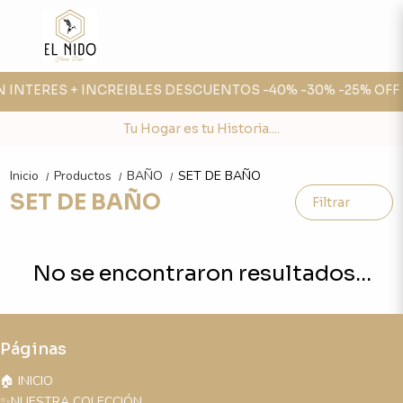
IN INTERES + INCREIBLES DESCUENTOS -40% -30% -25% OFF 
Tu Hogar es tu Historia....
Inicio
Productos
BAÑO
SET DE BAÑO
/
/
/
SET DE BAÑO
Filtrar
No se encontraron resultados...
Páginas
🏠 INICIO
✨NUESTRA COLECCIÓN