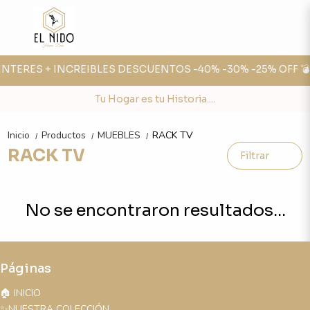
N INTERES + INCREIBLES DESCUENTOS -40% -30% -25% OFF 💣
Tu Hogar es tu Historia....
Inicio
Productos
MUEBLES
RACK TV
/
/
/
RACK TV
Filtrar
No se encontraron resultados...
Páginas
🏠 INICIO
✨NUESTRA COLECCIÓN