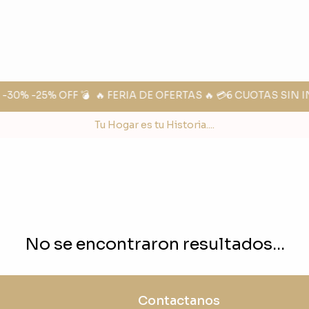
30% -25% OFF 💣
🔥 FERIA DE OFERTAS 🔥 💳6 CUOTAS SIN I
Tu Hogar es tu Historia....
No se encontraron resultados...
Contactanos