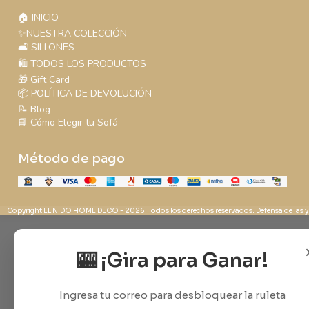
🏠 INICIO
✨NUESTRA COLECCIÓN
🛋️ SILLONES
🛍️ TODOS LOS PRODUCTOS
🎁 Gift Card
📦 POLÍTICA DE DEVOLUCIÓN
📝 Blog
📘 Cómo Elegir tu Sofá
Método de pago
Copyright EL NIDO HOME DECO - 2026. Todos los derechos reservados. Defensa de las y
🎰 ¡Gira para Ganar!
Ingresa tu correo para desbloquear la ruleta