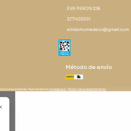
EVA PERON 226
2271435531
elnidohomedeco@gmail.com
Método de envío
 los consumidores. Para reclamos
ingresá acá.
/
Botón de arrepentimiento
×