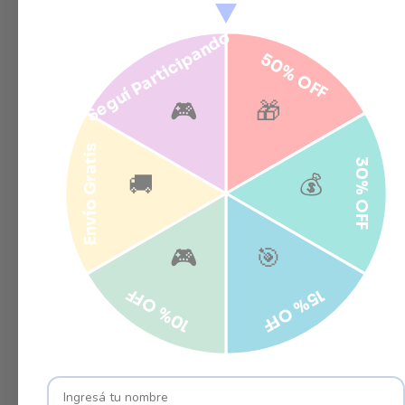
Seguí Participando
50% OFF
🎮
🎁
Envío Gratis
30% OFF
🚚
💰
🎮
🎯
10% OFF
15% OFF