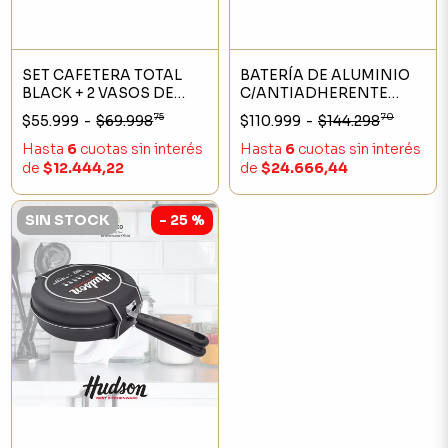
SET CAFETERA TOTAL
BATERÍA DE ALUMINIO
BLACK + 2 VASOS DE
C/ANTIADHERENTE
VIDRIO DOBLE PARED
GRANITO POR 5 PIEZAS
75
70
$55.999
-
$69.998
$110.999
-
$144.298
Hasta
6
cuotas sin interés
Hasta
6
cuotas sin interés
de
$12.444,22
de
$24.666,44
SIN STOCK
- 25 %