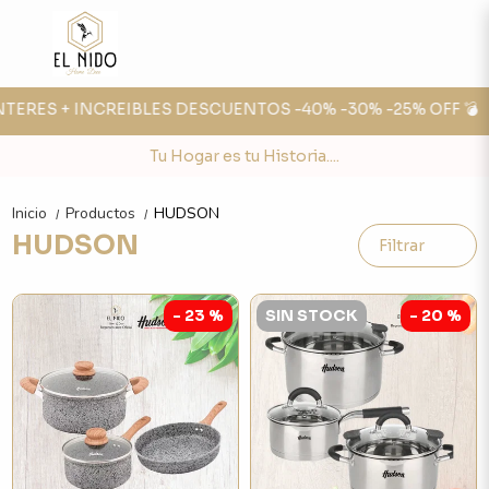
NTERES + INCREIBLES DESCUENTOS -40% -30% -25% OFF 💣

Tu Hogar es tu Historia....
Inicio
Productos
HUDSON
/
/
HUDSON
Filtrar
- 23 %
SIN STOCK
- 20 %