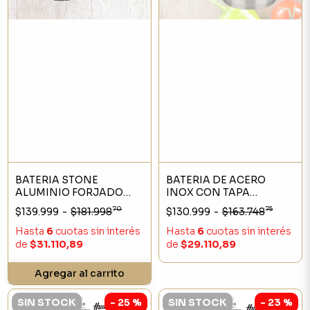
BATERIA STONE
BATERIA DE ACERO
ALUMINIO FORJADO
INOX CON TAPA
ANTIADHERENTE
COLADOR POR 6 PIEZAS
70
75
$139.999
-
$181.998
$130.999
-
$163.748
GRANITO 5
PIEZAS(PROXIMOS
Hasta
6
cuotas sin interés
Hasta
6
cuotas sin interés
INGRESOS)
de
$31.110,89
de
$29.110,89
Agregar al carrito
SIN STOCK
- 25 %
SIN STOCK
- 23 %