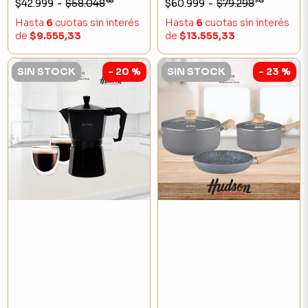
65
70
$42.999
-
$58.048
$60.999
-
$79.298
DOBLE PARED
DOBLE PARED
Hasta
6
cuotas sin interés
Hasta
6
cuotas sin interés
de
$9.555,33
de
$13.555,33
SIN STOCK
- 20 %
SIN STOCK
- 23 %