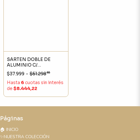
SARTEN DOBLE DE
ALUMINIO C/
ANTHIADERENTE 24CM
65
$37.999
-
$51.298
Hasta
6
cuotas sin interés
de
$8.444,22
Páginas
🏠 INICIO
✨NUESTRA COLECCIÓN