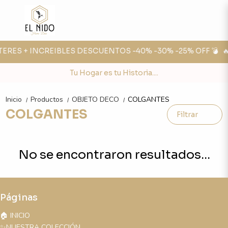
NTERES + INCREIBLES DESCUENTOS -40% -30% -25% OFF 💣

Tu Hogar es tu Historia....
Inicio
Productos
OBJETO DECO
COLGANTES
/
/
/
COLGANTES
Filtrar
No se encontraron resultados...
Páginas
🏠 INICIO
✨NUESTRA COLECCIÓN