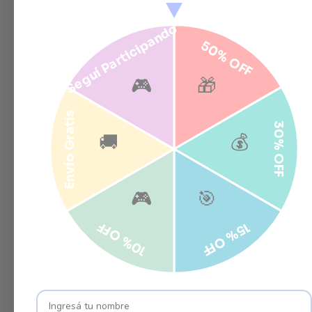
Seguí Participando
50% OFF
🎮
🎁
Envío Gratis
30% OFF
🚚
💰
🎮
🎯
10% OFF
15% OFF