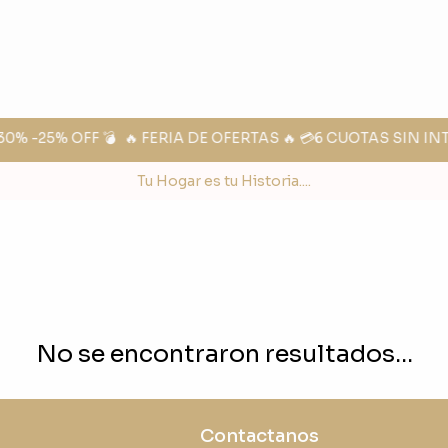
% -25% OFF 💣
🔥 FERIA DE OFERTAS 🔥 💳6 CUOTAS SIN IN
Tu Hogar es tu Historia....
No se encontraron resultados...
Contactanos