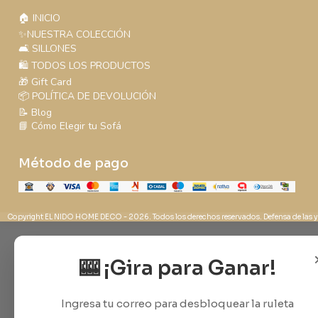
🏠 INICIO
✨NUESTRA COLECCIÓN
🛋️ SILLONES
🛍️ TODOS LOS PRODUCTOS
🎁 Gift Card
📦 POLÍTICA DE DEVOLUCIÓN
📝 Blog
📘 Cómo Elegir tu Sofá
Método de pago
Copyright EL NIDO HOME DECO - 2026. Todos los derechos reservados. Defensa de las y
🎰 ¡Gira para Ganar!
Ingresa tu correo para desbloquear la ruleta