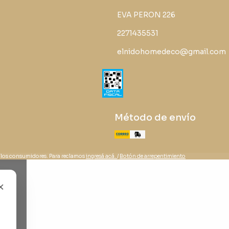
EVA PERON 226
2271435531
elnidohomedeco@gmail.com
Método de envío
 los consumidores. Para reclamos
ingresá acá.
/
Botón de arrepentimiento
×