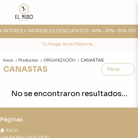
IN INTERES + INCREIBLES DESCUENTOS -40% -30% -25% OFF 
Tu Hogar es tu Historia....
Inicio
Productos
ORGANIZACIÓN
CANASTAS
/
/
/
CANASTAS
Filtrar
No se encontraron resultados...
Páginas
🏠 INICIO
✨NUESTRA COLECCIÓN