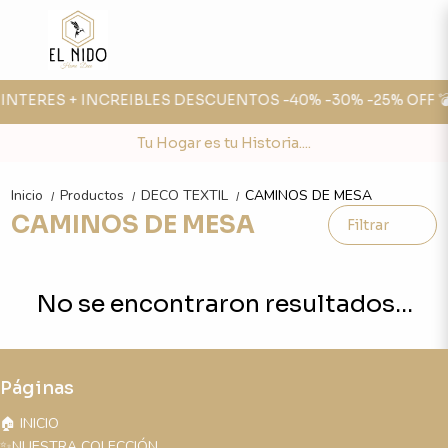
N INTERES + INCREIBLES DESCUENTOS -40% -30% -25% OFF 
Tu Hogar es tu Historia....
Inicio
Productos
DECO TEXTIL
CAMINOS DE MESA
/
/
/
CAMINOS DE MESA
Filtrar
No se encontraron resultados...
Páginas
🏠 INICIO
✨NUESTRA COLECCIÓN