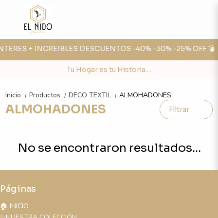
 INTERES + INCREIBLES DESCUENTOS -40% -30% -25% OFF 💣
Tu Hogar es tu Historia....
Inicio
Productos
DECO TEXTIL
ALMOHADONES
/
/
/
ALMOHADONES
Filtrar
No se encontraron resultados...
Páginas
🏠 INICIO
✨NUESTRA COLECCIÓN