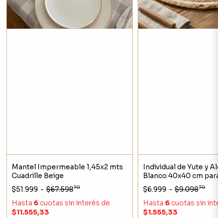
Mantel Impermeable 1,45x2 mts
Individual de Yute y 
Cuadrille Beige
Blanco 40x40 cm par
Decorativa
70
70
$51.999
-
$67.598
$6.999
-
$9.098
Hasta
6
cuotas sin interés
de
Hasta
6
cuotas sin in
$11.555,33
$1.555,33