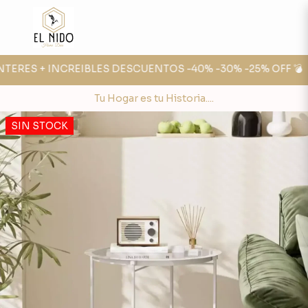
NTERES + INCREIBLES DESCUENTOS -40% -30% -25% OFF 💣

Tu Hogar es tu Historia....
SIN STOCK