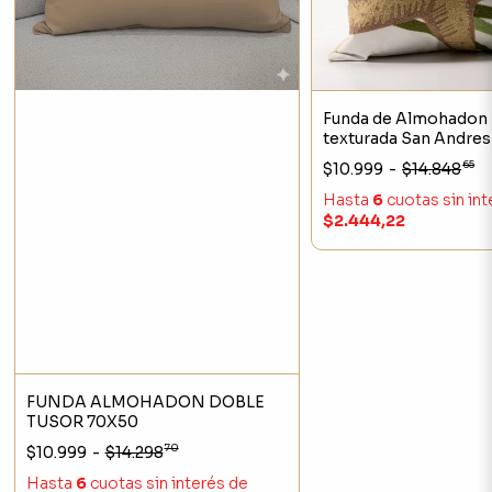
Funda de Almohadon
texturada San Andre
65
$10.999
-
$14.848
Hasta
6
cuotas sin in
$2.444,22
FUNDA ALMOHADON DOBLE
TUSOR 70X50
70
$10.999
-
$14.298
Hasta
6
cuotas sin interés
de