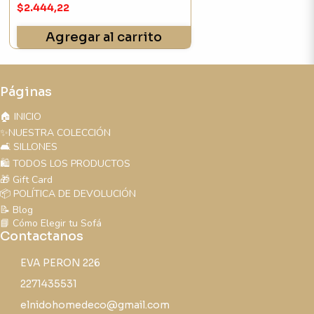
$2.444,22
Agregar al carrito
Páginas
🏠 INICIO
✨NUESTRA COLECCIÓN
🛋️ SILLONES
🛍️ TODOS LOS PRODUCTOS
🎁 Gift Card
📦 POLÍTICA DE DEVOLUCIÓN
📝 Blog
📘 Cómo Elegir tu Sofá
Contactanos
EVA PERON 226
2271435531
elnidohomedeco@gmail.com