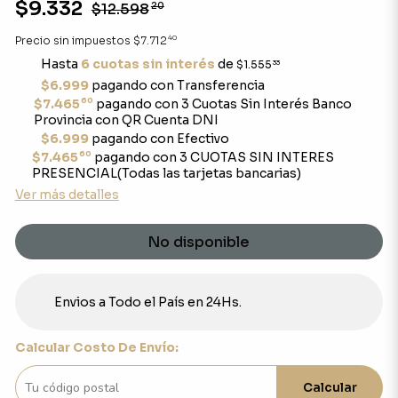
$9.332
$12.598
20
40
Precio sin impuestos
$7.712
Hasta
6 cuotas sin interés
de
$1.555
33
$6.999
pagando con Transferencia
60
$7.465
pagando con 3 Cuotas Sin Interés Banco
Provincia con QR Cuenta DNI
$6.999
pagando con Efectivo
60
$7.465
pagando con 3 CUOTAS SIN INTERES
PRESENCIAL(Todas las tarjetas bancarias)
Ver más detalles
No disponible
Envios a Todo el País en 24Hs.
Calcular Costo De Envío:
Calcular