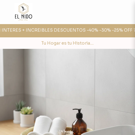
 INTERES + INCREIBLES DESCUENTOS -40% -30% -25% OFF 💣
Tu Hogar es tu Historia....