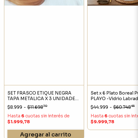
SET FRASCO ETIQUE NEGRA
Set x 6 Plato Boreal Pu
TAPA METALICA X 3 UNIDADES
PLAYO -Vidrio Labra
MEDIANO
70
65
$8.999
-
$11.698
$44.999
-
$60.748
Hasta
6
cuotas sin interés
de
Hasta
6
cuotas sin in
$1.999,78
$9.999,78
Agregar al carrito