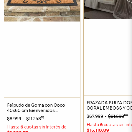
FRAZADA SUIZA DOB
Felpudo de Goma con Coco
CORAL EMBOSS Y C
40x60 cm Bienvenidos
KING - JEAN CARTIE
Antideslizante Exterior
80
$67.999
-
$81.598
75
$8.999
-
$11.248
Hasta
6
cuotas sin in
Hasta
6
cuotas sin interés
de
$15.110,89