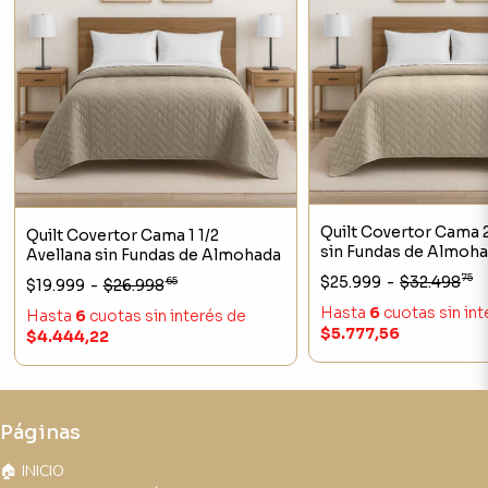
Quilt Covertor Cama 2
Quilt Covertor Cama 1 1/2
sin Fundas de Almoh
Avellana sin Fundas de Almohada
75
$25.999
-
$32.498
65
$19.999
-
$26.998
Hasta
6
cuotas sin in
Hasta
6
cuotas sin interés
de
$5.777,56
$4.444,22
Páginas
🏠 INICIO