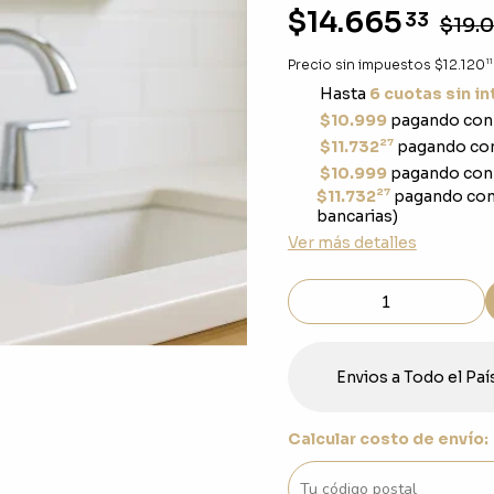
$14.665
33
$19.
11
Precio sin impuestos
$12.120
Hasta
6 cuotas sin i
$10.999
pagando con 
27
$11.732
pagando con
$10.999
pagando con 
27
$11.732
pagando con
bancarias)
Ver más detalles
Envios a Todo el Paí
Calcular costo de envío: