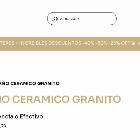
TERES + INCREIBLES DESCUENTOS -40% -30% -25% OFF 💣
🔥
BAÑO CERAMICO GRANITO
ÑO CERAMICO GRANITO
ncia o Efectivo
8
70