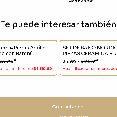
Te puede interesar también
CK
- 20 %
SIN STOCK
año 4 Piezas Acrílico
SET DE BAÑO NORDIC
do con Bambú
PIEZAS CERAMICA B
er,Jabonera,Vaso y
75
65
$28.748
$12.999
-
$17.548
pillo
otas sin interés
de
$5.110,89
Hasta
6
cuotas sin interés
de
Contactanos