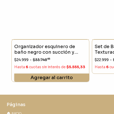
- 25 %
SIN STO
Organizador esquinero de
Set de B
baño negro con succión y
Textura
estante
Dispens
65
$24.999
-
$33.748
$22.999
-
Porta Ce
Hasta
6
cuotas sin interés
de
$5.555,33
Hasta
6
cu
Agregar al carrito
Páginas
🏠 INICIO