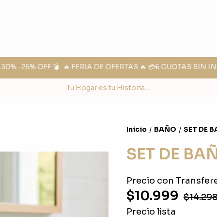
0% -25% OFF 💣
🔥 FERIA DE OFERTAS 🔥 💳6 CUOTAS SIN IN
Tu Hogar es tu Historia....
Inicio
BAÑO
SET DE 
/
/
SET DE BA
Precio con Transfere
$10.999
$14.29
Precio lista