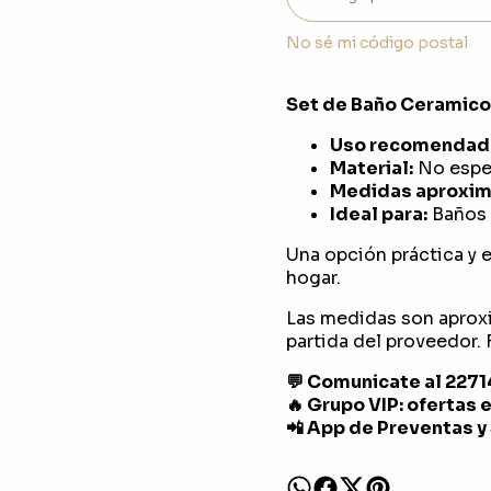
No sé mi código postal
Set de Baño Ceramico
Uso recomendad
Material:
No espec
Medidas aproxim
Ideal para:
Baños y
Una opción práctica y e
hogar.
Las medidas son aprox
partida del proveedor. F
💬 Comunicate al 227
🔥 Grupo VIP: ofertas 
📲 App de Preventas y