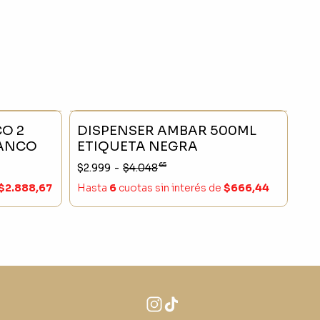
- 25 %
SIN STOCK
- 25 %
O 2
DISPENSER AMBAR 500ML
LANCO
ETIQUETA NEGRA
65
$2.999
-
$4.048
$2.888,67
Hasta
6
cuotas sin interés
de
$666,44