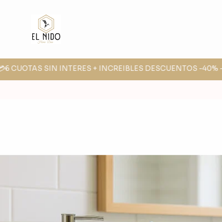
💳6 CUOTAS SIN INTERES + INCREIBLES DESCUENTOS -40% -3