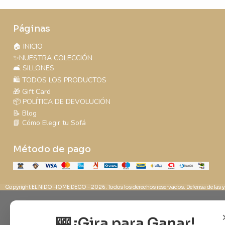
Páginas
🏠 INICIO
✨NUESTRA COLECCIÓN
🛋️ SILLONES
🛍️ TODOS LOS PRODUCTOS
🎁 Gift Card
📦 POLÍTICA DE DEVOLUCIÓN
📝 Blog
📘 Cómo Elegir tu Sofá
Método de pago
Copyright EL NIDO HOME DECO - 2026. Todos los derechos reservados. Defensa de las y
🎰 ¡Gira para Ganar!