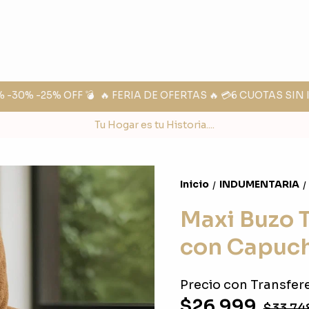
30% -25% OFF 💣
🔥 FERIA DE OFERTAS 🔥 💳6 CUOTAS SIN I
Tu Hogar es tu Historia....
Inicio
INDUMENTARIA
/
/
Maxi Buzo 
con Capuc
Precio con Transfere
$26.999
$33.74