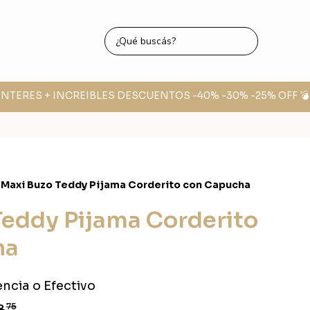
NTERES + INCREIBLES DESCUENTOS -40% -30% -25% OFF 💣

Maxi Buzo Teddy Pijama Corderito con Capucha
Teddy Pijama Corderito
ha
ncia o Efectivo
8
75