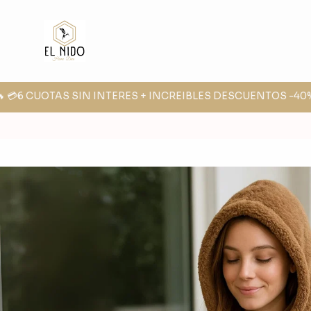
 💳6 CUOTAS SIN INTERES + INCREIBLES DESCUENTOS -40% -