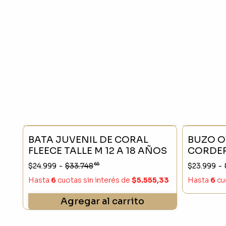
- 25 %
SIN STO
BATA JUVENIL DE CORAL
BUZO O
FLEECE TALLE M 12 A 18 AÑOS
CORDER
CANGUR
65
$24.999
-
$33.748
$23.999
-
Hasta
6
cuotas sin interés
de
$5.555,33
Hasta
6
cu
Agregar al carrito