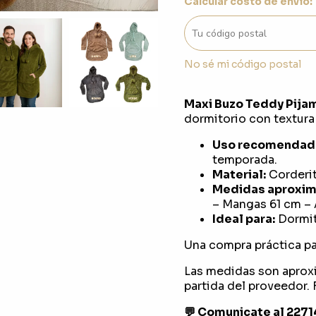
Calcular costo de envío:
No sé mi código postal
Maxi Buzo Teddy Pija
dormitorio con textura 
Uso recomendad
temporada.
Material:
Corderit
Medidas aproxim
– Mangas 61 cm – 
Ideal para:
Dormit
Una compra práctica pa
Las medidas son aprox
partida del proveedor. F
💬 Comunicate al 227