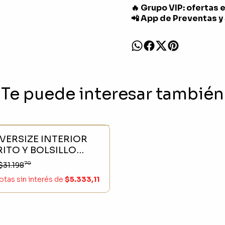
🔥 Grupo VIP: ofertas 
📲 App de Preventas y
Te puede interesar también
CK
- 23 %
VERSIZE INTERIOR
ITO Y BOLSILLO
O LILA AGRISADO
70
$31.198
otas sin interés
de
$5.333,11