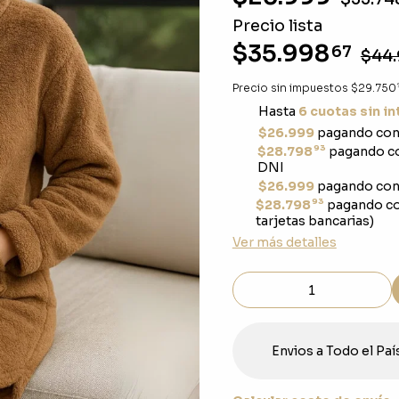
Precio lista
$35.998
67
$44
Precio sin impuestos
$29.750
Hasta
6 cuotas sin i
$26.999
pagando con 
93
$28.798
pagando co
DNI
$26.999
pagando con 
93
$28.798
pagando co
tarjetas bancarias)
Ver más detalles
Envios a Todo el Paí