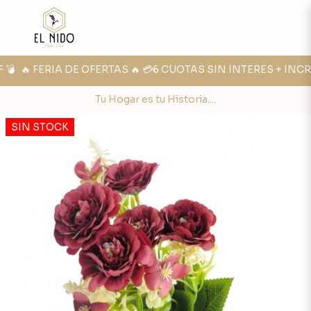

🔥 FERIA DE OFERTAS 🔥 💳6 CUOTAS SIN INTERES + INCRE
Tu Hogar es tu Historia....
SIN STOCK