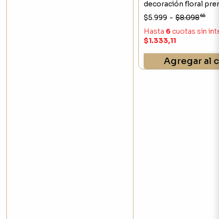
decoración floral pr
65
$5.999
-
$8.098
Hasta
6
cuotas sin in
$1.333,11
Agregar al c