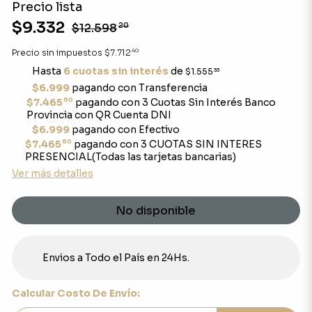
Precio lista
$9.332
$12.598
20
40
Precio sin impuestos
$7.712
Hasta
6 cuotas sin interés
de
$1.555
33
$6.999
pagando con Transferencia
60
$7.465
pagando con 3 Cuotas Sin Interés Banco
Provincia con QR Cuenta DNI
$6.999
pagando con Efectivo
60
$7.465
pagando con 3 CUOTAS SIN INTERES
PRESENCIAL(Todas las tarjetas bancarias)
Ver más detalles
No disponible
Envios a Todo el País en 24Hs.
Calcular Costo De Envío: