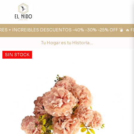
ES + INCREIBLES DESCUENTOS -40% -30% -25% OFF 💣
🔥 FE
Tu Hogar es tu Historia....
SIN STOCK