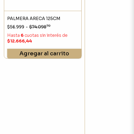
PALMERA ARECA 125CM
70
$56.999
-
$74.098
Hasta
6
cuotas sin interés
de
$12.666,44
Agregar al carrito