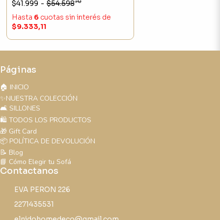
70
$41.999
-
$54.598
Hasta
6
cuotas sin interés
de
$9.333,11
Páginas
🏠 INICIO
✨NUESTRA COLECCIÓN
🛋️ SILLONES
🛍️ TODOS LOS PRODUCTOS
🎁 Gift Card
📦 POLÍTICA DE DEVOLUCIÓN
📝 Blog
📘 Cómo Elegir tu Sofá
Contactanos
EVA PERON 226
2271435531
elnidohomedeco@gmail.com