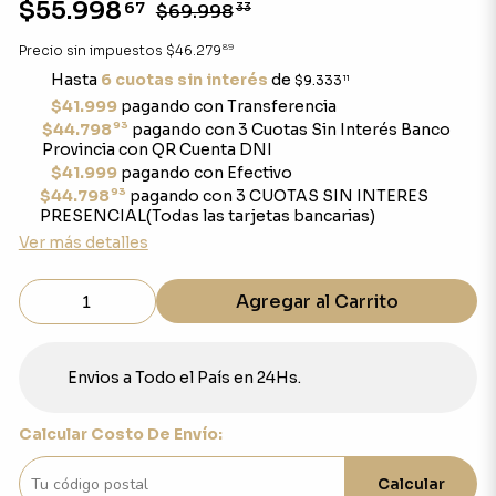
$55.998
67
$69.998
33
89
Precio sin impuestos
$46.279
Hasta
6 cuotas sin interés
de
$9.333
11
$41.999
pagando con Transferencia
93
$44.798
pagando con 3 Cuotas Sin Interés Banco
Provincia con QR Cuenta DNI
$41.999
pagando con Efectivo
93
$44.798
pagando con 3 CUOTAS SIN INTERES
PRESENCIAL(Todas las tarjetas bancarias)
Ver más detalles
Agregar al Carrito
Envios a Todo el País en 24Hs.
Calcular Costo De Envío:
Calcular