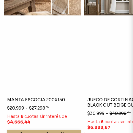
MANTA ESCOCIA 200X150
JUEGO DE CORTINA
BLACK OUT BEIGE C
70
$20.999
-
$27.298
70
$30.999
-
$40.298
Hasta
6
cuotas sin interés
de
Hasta
6
cuotas sin in
$4.666,44
$6.888,67