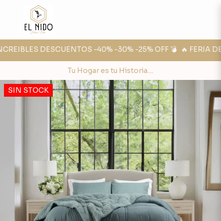
NCREIBLES DESCUENTOS -40% -30% -25% OFF 💣
🔥 FERIA DE 
Tu Hogar es tu Historia....
SIN STOCK