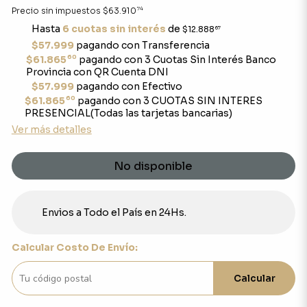
74
Precio sin impuestos
$63.910
Hasta
6 cuotas sin interés
de
$12.888
67
$57.999
pagando con Transferencia
60
$61.865
pagando con 3 Cuotas Sin Interés Banco
Provincia con QR Cuenta DNI
$57.999
pagando con Efectivo
60
$61.865
pagando con 3 CUOTAS SIN INTERES
PRESENCIAL(Todas las tarjetas bancarias)
Ver más detalles
No disponible
Envios a Todo el País en 24Hs.
Calcular Costo De Envío:
Calcular