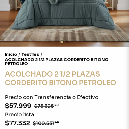
Inicio
Textiles
/
/
ACOLCHADO 2 1/2 PLAZAS CORDERITO BITONO
PETROLEO
ACOLCHADO 2 1/2 PLAZAS
CORDERITO BITONO PETROLEO
Precio con Transferencia o Efectivo
$57.999
$75.398
70
Precio lista
$77.332
$100.531
60