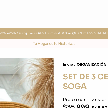
 -25% OFF 💣
🔥 FERIA DE OFERTAS 🔥 💳6 CUOTAS SIN INT
Tu Hogar es tu Historia....
Inicio
ORGANIZACIÓN
/
SET DE 3 
SOGA
Precio con Transfere
$35.999
$48.59