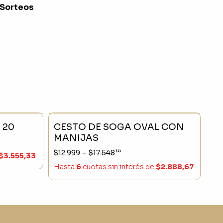
 Sorteos
- 25 %
SIN STOCK
- 25 %
 20
CESTO DE SOGA OVAL CON
MANIJAS
65
$12.999
-
$17.548
$3.555,33
Hasta
6
cuotas sin interés
de
$2.888,67