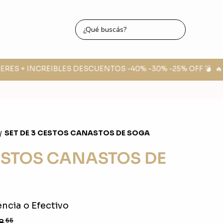
ERES + INCREIBLES DESCUENTOS -40% -30% -25% OFF 💣
🔥 F
SET DE 3 CESTOS CANASTOS DE SOGA
/
CESTOS CANASTOS DE
ncia o Efectivo
8
65