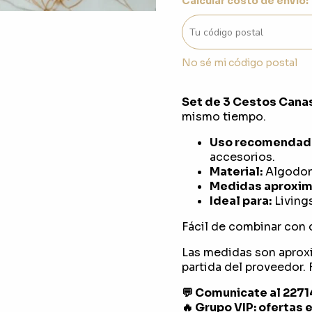
Calcular costo de envío:
No sé mi código postal
Set de 3 Cestos Cana
mismo tiempo.
Uso recomendad
accesorios.
Material:
Algodon
Medidas aproxim
Ideal para:
Livings
Fácil de combinar con 
Las medidas son aprox
partida del proveedor. F
💬 Comunicate al 227
🔥 Grupo VIP: ofertas 