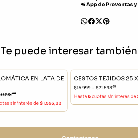
📲 App de Preventas y
Te puede interesar también
CK
- 23 %
SIN STOCK
ROMÁTICA EN LATA DE
CESTOS TEJIDOS 25 X
65
$15.999
-
$21.598
70
9.098
Hasta
6
cuotas sin interés
de
otas sin interés
de
$1.555,33