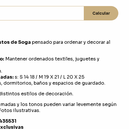
Calcular
stos de Soga
pensado para ordenar y decorar al
o:
Mantener ordenados textiles, juguetes y
.
adas:
s: S 14 18 / M 19 X 21 / L 20 X 25
, dormitorios, baños y espacios de guardado.
distintos estilos de decoración.
imadas y los tonos pueden variar levemente según
otos ilustrativas.
1435531
exclusivas