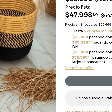
Precio lista
$47.998
67
$64.
Precio sin impuestos
$39.668
Hasta
6 cuotas sin i
$35.999
pagando con 
93
$38.398
pagando co
DNI
$35.999
pagando con 
93
$38.398
pagando c
tarjetas bancarias)
Ver más detalles
Envios a Todo el Paí