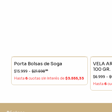
SIN STOCK
- 25 %
SIN STO
Porta Bolsas de Soga
VELA A
100 GR.
65
$15.999
-
$21.598
$6.999
-
$
Hasta
6
cuotas sin interés
de
$3.555,33
Hasta
6
cu