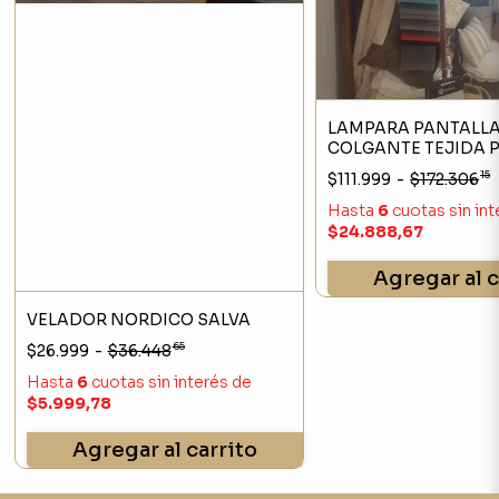
LAMPARA PANTALL
COLGANTE TEJIDA PICO
40X40CM
15
$111.999
-
$172.306
Hasta
6
cuotas sin in
$24.888,67
Agregar al c
VELADOR NORDICO SALVA
65
$26.999
-
$36.448
Hasta
6
cuotas sin interés
de
$5.999,78
Agregar al carrito