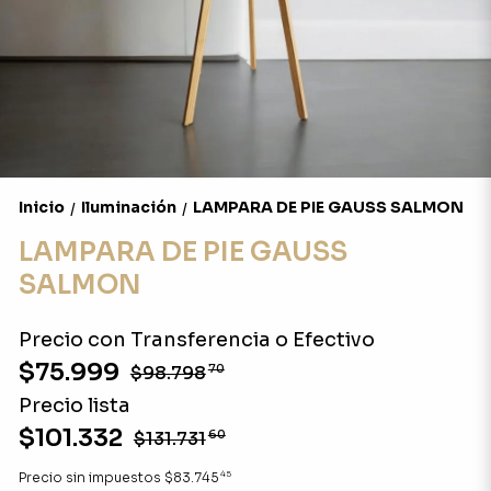
Inicio
Iluminación
LAMPARA DE PIE GAUSS SALMON
/
/
LAMPARA DE PIE GAUSS
SALMON
Precio con Transferencia o Efectivo
$75.999
$98.798
70
Precio lista
$101.332
$131.731
60
45
Precio sin impuestos
$83.745