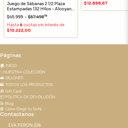
$12.888,67
Juego de Sábanas 2 1/2 Plaza
Estampadas 132 Hilos - Alcoyana
Ritmo Clasica Reese Petroleo
75
$45.999
-
$57.498
Hasta
6
cuotas sin interés
de
$10.222,00
Páginas
🏠 INICIO
✨NUESTRA COLECCIÓN
🛋️ SILLONES
🛍️ TODOS LOS PRODUCTOS
🎁 Gift Card
📦 POLÍTICA DE DEVOLUCIÓN
📝 Blog
📘 Cómo Elegir tu Sofá
Contactanos
EVA PERON 226