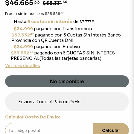
$46.665
33
$58.331
66
39
Precio sin impuestos
$38.566
Hasta
6 cuotas sin interés
de
$7.777
56
$34.999
pagando con Transferencia
27
$37.332
pagando con 3 Cuotas Sin Interés Banco
Provincia con QR Cuenta DNI
$34.999
pagando con Efectivo
27
$37.332
pagando con 3 CUOTAS SIN INTERES
PRESENCIAL(Todas las tarjetas bancarias)
Ver más detalles
No disponible
Envios a Todo el País en 24Hs.
Calcular Costo De Envío:
Calcular