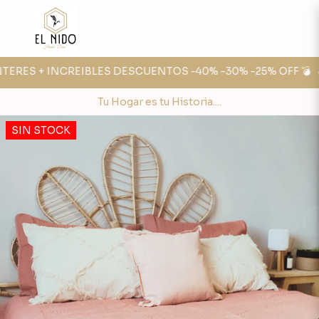
TERES + INCREIBLES DESCUENTOS -40% -30% -25% OFF 💣
🔥 
Tu Hogar es tu Historia....
SIN STOCK