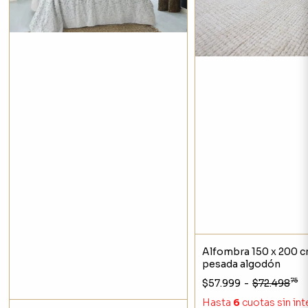
Alfombra 150 x 200 
pesada algodón
75
$57.999
-
$72.498
Hasta
6
cuotas sin in