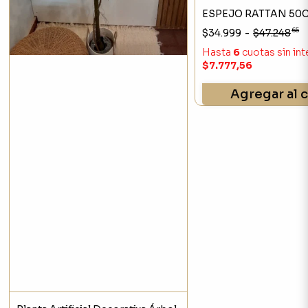
ESPEJO RATTAN 50
65
$34.999
-
$47.248
Hasta
6
cuotas sin in
$7.777,56
Agregar al c