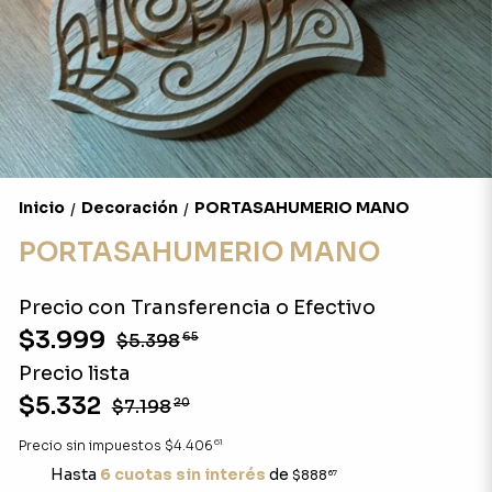
Inicio
Decoración
PORTASAHUMERIO MANO
/
/
PORTASAHUMERIO MANO
Precio con Transferencia o Efectivo
$3.999
$5.398
65
Precio lista
$5.332
$7.198
20
61
Precio sin impuestos
$4.406
Hasta
6 cuotas sin interés
de
$888
67