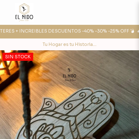
ERES + INCREIBLES DESCUENTOS -40% -30% -25% OFF 💣
🔥 
Tu Hogar es tu Historia....
SIN STOCK