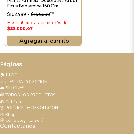
Planta Artificial Decorativa Árbol
Ficus Benjamina 160 Cm
70
$102.999
-
$133.898
Hasta
6
cuotas sin interés
de
$22.888,67
Agregar al carrito
Páginas
🏠 INICIO
✨NUESTRA COLECCIÓN
🛋️ SILLONES
🛍️ TODOS LOS PRODUCTOS
🎁 Gift Card
📦 POLÍTICA DE DEVOLUCIÓN
📝 Blog
📘 Cómo Elegir tu Sofá
Contactanos