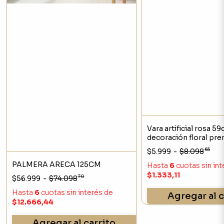
Vara artificial rosa 5
decoración floral pr
65
$5.999
-
$8.098
PALMERA ARECA 125CM
Hasta
6
cuotas sin in
$1.333,11
70
$56.999
-
$74.098
Hasta
6
cuotas sin interés
de
Agregar al c
$12.666,44
Agregar al carrito