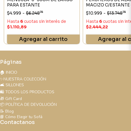
PARA ESTANTE
MACIZO C/ESTANTE
75
75
$4.999
-
$6.248
$10.999
-
$13.748
Hasta
6
cuotas sin interés
de
Hasta
6
cuotas sin in
$1.110,89
$2.444,22
Agregar al carrito
Agregar al c
Páginas
🏠 INICIO
✨NUESTRA COLECCIÓN
🛋️ SILLONES
🛍️ TODOS LOS PRODUCTOS
🎁 Gift Card
📦 POLÍTICA DE DEVOLUCIÓN
📝 Blog
📘 Cómo Elegir tu Sofá
Contactanos