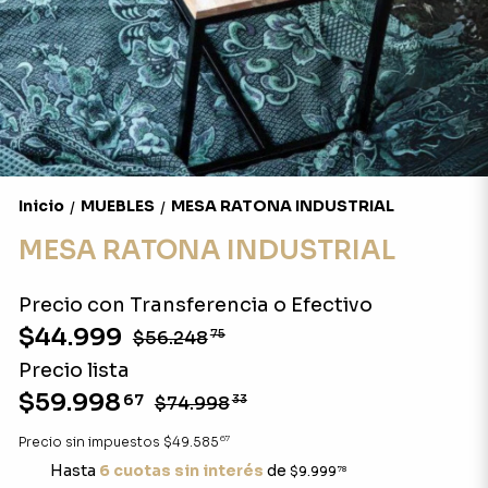
Inicio
MUEBLES
MESA RATONA INDUSTRIAL
/
/
MESA RATONA INDUSTRIAL
Precio con Transferencia o Efectivo
$44.999
$56.248
75
Precio lista
$59.998
67
$74.998
33
67
Precio sin impuestos
$49.585
Hasta
6 cuotas sin interés
de
$9.999
78