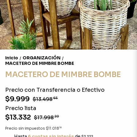
Inicio
ORGANIZACIÓN
/
/
MACETERO DE MIMBRE BOMBE
MACETERO DE MIMBRE BOMBE
Precio con Transferencia o Efectivo
$9.999
$13.498
65
Precio lista
$13.332
$17.998
20
18
Precio sin impuestos
$11.018
Hasta
6 cuotas sin interés
de
$2.222