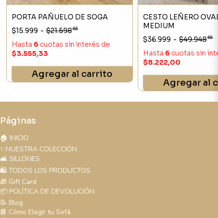
PORTA PAÑUELO DE SOGA
CESTO LEÑERO OV
MEDIUM
65
$15.999
-
$21.598
65
$36.999
-
$49.948
Hasta
6
cuotas sin interés
de
Hasta
6
cuotas sin in
$3.555,33
$8.222,00
Agregar al carrito
Agregar al c
Páginas
🏠 INICIO
✨NUESTRA COLECCIÓN
🛋️ SILLONES
🛍️ TODOS LOS PRODUCTOS
🎁 Gift Card
📦 POLÍTICA DE DEVOLUCIÓN
📝 Blog
📘 Cómo Elegir tu Sofá