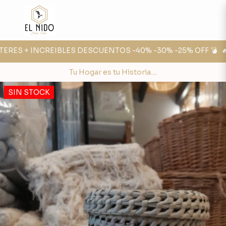
ERES + INCREIBLES DESCUENTOS -40% -30% -25% OFF 💣
🔥 F
Tu Hogar es tu Historia....
SIN STOCK