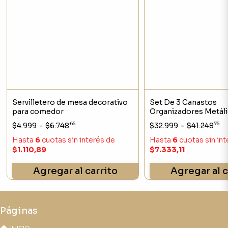
Servilletero de mesa decorativo
Set De 3 Canastos
para comedor
Organizadores Metál
Manijas Madera
65
75
$4.999
-
$6.748
$32.999
-
$41.248
Hasta
6
cuotas sin interés
de
Hasta
6
cuotas sin in
$1.110,89
$7.333,11
Agregar al carrito
Agregar al c
Páginas