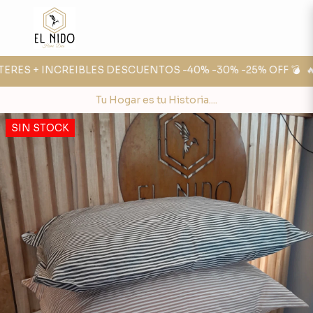
ERES + INCREIBLES DESCUENTOS -40% -30% -25% OFF 💣
🔥 
Tu Hogar es tu Historia....
SIN STOCK