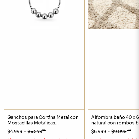
Ganchos para Cortina Metal con
Alfombra baño 40 x 
Mostacillas Metálicas
natural con rombos b
Decorativas Set x12
75
70
$4.999
-
$6.248
$6.999
-
$9.098