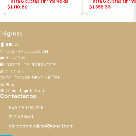
Hasta
6
cuotas sin interés
de
Hasta
6
cuotas sin in
$1.110,89
$1.555,33
Páginas
🏠 INICIO
✨NUESTRA COLECCIÓN
🛋️ SILLONES
🛍️ TODOS LOS PRODUCTOS
🎁 Gift Card
📦 POLÍTICA DE DEVOLUCIÓN
📝 Blog
📘 Cómo Elegir tu Sofá
Contactanos
EVA PERON 226
2271435531
elnidohomedeco@gmail.com