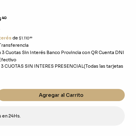
8
40
4
nterés
de
$1.110
89
ransferencia
3 Cuotas Sin Interés Banco Provincia con QR Cuenta DNI
fectivo
 3 CUOTAS SIN INTERES PRESENCIAL(Todas las tarjetas
Agregar al Carrito
s en 24Hs.