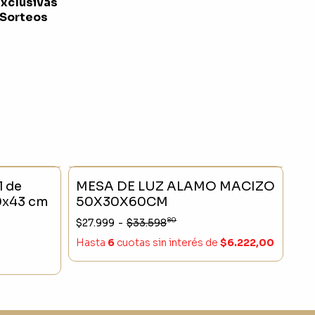
exclusivas
 Sorteos
- 16 %
SIN STOCK
- 16 %
l de
MESA DE LUZ ALAMO MACIZO
0x43 cm
50X30X60CM
80
$27.999
-
$33.598
Hasta
6
cuotas sin interés
de
$6.222,00