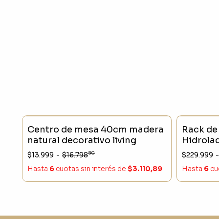
SIN STOCK
- 16 %
SIN STO
Centro de mesa 40cm madera
Rack de
natural decorativo living
Hidrola
120cm
80
$13.999
-
$16.798
$229.999
-
Hasta
6
cuotas sin interés
de
$3.110,89
Hasta
6
cu