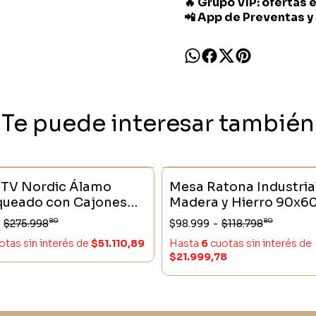
🔥 Grupo VIP: ofertas 
📲 App de Preventas y
Te puede interesar también
CK
- 16 %
SIN STOCK
 TV Nordic Álamo
Mesa Ratona Industria
queado con Cajones
Madera y Hierro 90x6
80
80
$275.998
$98.999
-
$118.798
otas sin interés
de
$51.110,89
Hasta
6
cuotas sin interés
de
$21.999,78