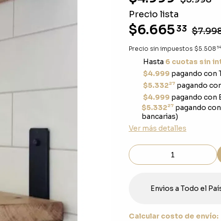
Precio lista
$6.665
33
$7.99
5
Precio sin impuestos
$5.508
Hasta
6 cuotas sin i
$4.999
pagando con T
27
$5.332
pagando con 
$4.999
pagando con E
27
$5.332
pagando con
bancarias)
Ver más detalles
Envios a Todo el Paí
Calcular costo de envío: