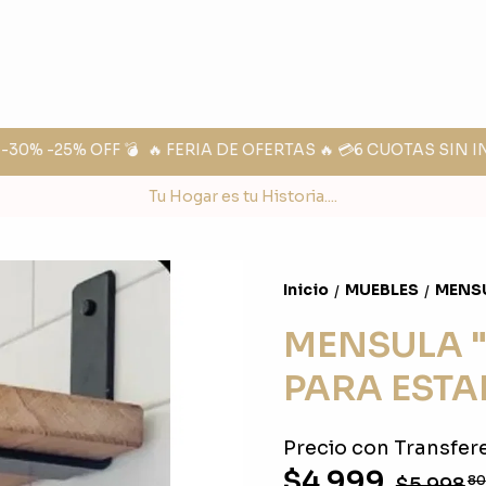
0% -25% OFF 💣
🔥 FERIA DE OFERTAS 🔥 💳6 CUOTAS SIN I
Tu Hogar es tu Historia....
Inicio
MUEBLES
MENSU
/
/
MENSULA "
PARA ESTA
Precio con Transfere
$4.999
$5.998
80