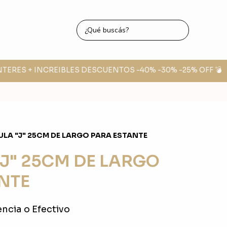
NTERES + INCREIBLES DESCUENTOS -40% -30% -25% OFF 💣
🔥
LA "J" 25CM DE LARGO PARA ESTANTE
J" 25CM DE LARGO
NTE
ncia o Efectivo