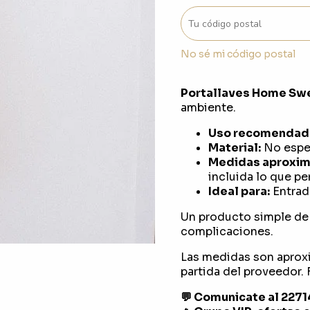
No sé mi código postal
Portallaves Home Swe
ambiente.
Uso recomendad
Material:
No espec
Medidas aproxim
incluida lo que pe
Ideal para:
Entrada
Un producto simple de 
complicaciones.
Las medidas son aprox
partida del proveedor. F
💬 Comunicate al 227