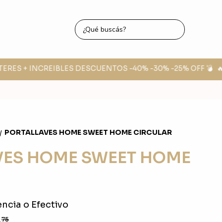
ERES + INCREIBLES DESCUENTOS -40% -30% -25% OFF 💣
🔥 F
PORTALLAVES HOME SWEET HOME CIRCULAR
/
VES HOME SWEET HOME
ncia o Efectivo
8
75