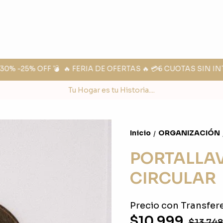
% -25% OFF 💣
🔥 FERIA DE OFERTAS 🔥 💳6 CUOTAS SIN INT
Tu Hogar es tu Historia....
Inicio
ORGANIZACIÓN
/
PORTALLA
CIRCULAR
Precio con Transfere
$10.999
$13.74