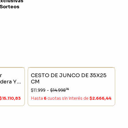
exclusivas
 Sorteos
- 20 %
SIN STOCK
- 20 %
r
CESTO DE JUNCO DE 35X25
adera Y
CM
75
$11.999
-
$14.998
$15.110,83
Hasta
6
cuotas sin interés
de
$2.666,44