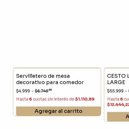
- 25 %
Servilletero de mesa
CESTO 
decorativo para comedor
LARGE
65
$4.999
-
$6.748
$55.999
-
Hasta
6
cuotas sin interés
de
$1.110,89
Hasta
6
cu
$12.444,2
Agregar al carrito
A