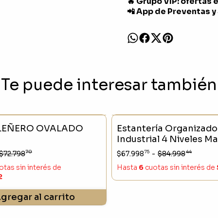
🔥 Grupo VIP: ofertas 
📲 App de Preventas y
Te puede interesar también
- 23 %
SIN STOCK
LEÑERO OVALADO
Estantería Organizado
Industrial 4 Niveles M
Metal (60x28x116cm)
70
75
44
$72.798
$67.998
-
$84.998
otas sin interés
de
Hasta
6
cuotas sin interés
de
2
gregar al carrito