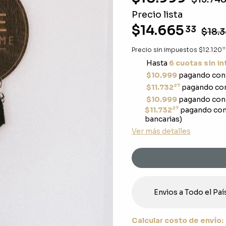
Precio lista
$14.665
33
$18.3
11
Precio sin impuestos
$12.120
Hasta
6 cuotas sin i
$10.999
pagando con 
27
$11.732
pagando con
$10.999
pagando con 
27
$11.732
pagando con
bancarias)
Ver más detalles
Envios a Todo el Paí
Calcular costo de envío: