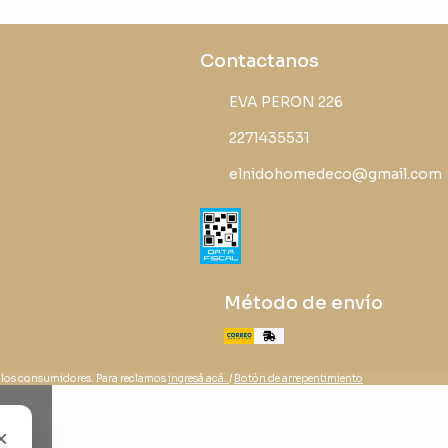
Contactanos
EVA PERON 226
2271435531
elnidohomedeco@gmail.com
Método de envío
 los consumidores. Para reclamos
ingresá acá.
/
Botón de arrepentimiento
×