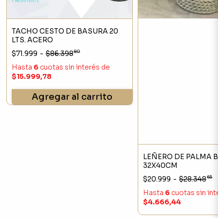
TACHO CESTO DE BASURA 20
LTS. ACERO
80
$71.999
-
$86.398
Hasta
6
cuotas sin interés
de
$15.999,78
Agregar al carrito
LEÑERO DE PALMA 
32X40CM
65
$20.999
-
$28.348
Hasta
6
cuotas sin in
$4.666,44