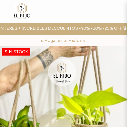
NTERES + INCREIBLES DESCUENTOS -40% -30% -25% OFF 💣

Tu Hogar es tu Historia....
SIN STOCK