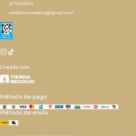
2271435531
elnidohomedeco@gmail.com
Creado con
Método de pago
Método de envío