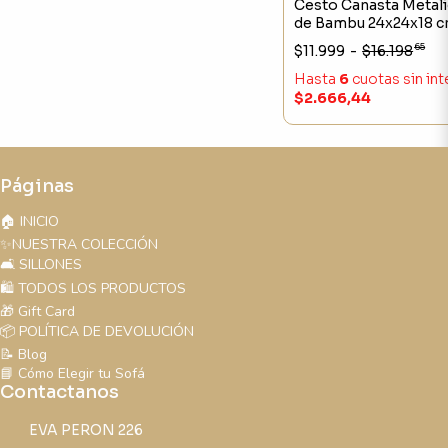
Cesto Canasta Metali
de Bambu 24x24x18 
65
$11.999
-
$16.198
Hasta
6
cuotas sin in
$2.666,44
Páginas
🏠 INICIO
✨NUESTRA COLECCIÓN
🛋️ SILLONES
🛍️ TODOS LOS PRODUCTOS
🎁 Gift Card
📦 POLÍTICA DE DEVOLUCIÓN
📝 Blog
📘 Cómo Elegir tu Sofá
Contactanos
EVA PERON 226