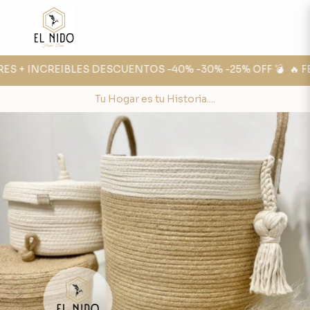
ES + INCREIBLES DESCUENTOS -40% -30% -25% OFF 💣
🔥 FER
Tu Hogar es tu Historia....