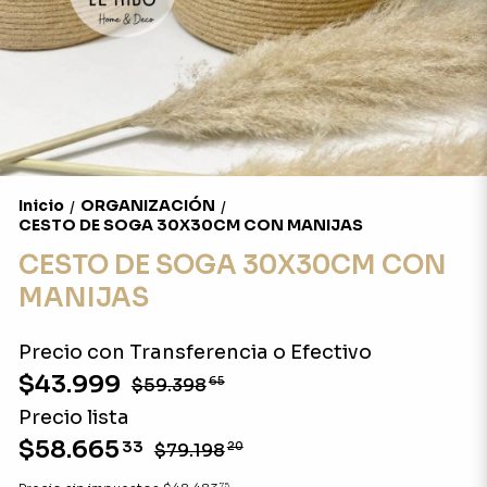
Inicio
ORGANIZACIÓN
/
/
CESTO DE SOGA 30X30CM CON MANIJAS
CESTO DE SOGA 30X30CM CON
MANIJAS
Precio con Transferencia o Efectivo
$43.999
$59.398
65
Precio lista
$58.665
33
$79.198
20
75