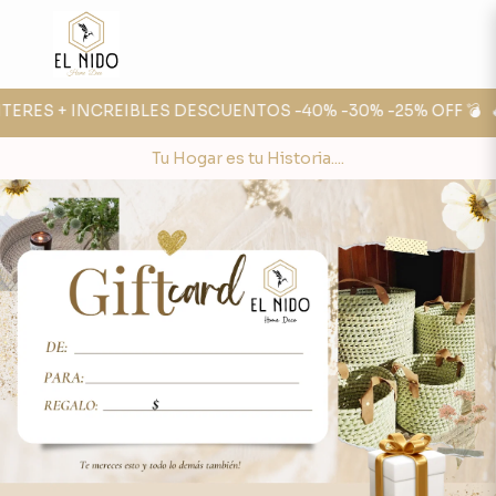
NTERES + INCREIBLES DESCUENTOS -40% -30% -25% OFF 💣
🔥
Tu Hogar es tu Historia....