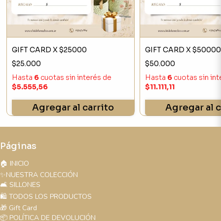
GIFT CARD X $25000
GIFT CARD X $5000
$25.000
$50.000
Hasta
6
cuotas sin interés
de
Hasta
6
cuotas sin in
$5.555,56
$11.111,11
Agregar al carrito
Agregar al c
Páginas
🏠 INICIO
✨NUESTRA COLECCIÓN
🛋️ SILLONES
🛍️ TODOS LOS PRODUCTOS
🎁 Gift Card
📦 POLÍTICA DE DEVOLUCIÓN