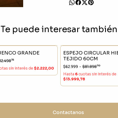
Te puede interesar también
CK
- 20 %
SIN STOCK
UENCO GRANDE
ESPEJO CIRCULAR H
TEJIDO 60CM
75
12.498
70
$62.999
-
$81.898
otas sin interés
de
$2.222,00
Hasta
6
cuotas sin interés
de
$13.999,78
Contactanos