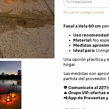
No sé mi código postal
Fanal a Vela 60 cm
pens
Uso recomendad
Material:
No espec
Medidas aproxim
Ideal para:
Livings
Una opción práctica y e
hogar.
Las medidas son aprox
partida del proveedor. F
💬 Comunicate al 227
🔥 Grupo VIP: ofertas 
📲 App de Preventas y