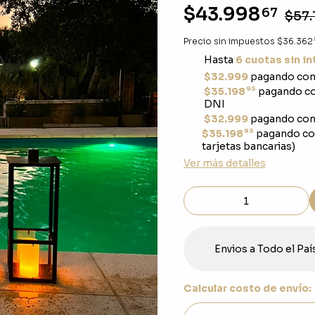
$43.998
67
$57.
Precio sin impuestos
$36.362
Hasta
6 cuotas sin i
$32.999
pagando con 
93
$35.198
pagando con
DNI
$32.999
pagando con 
93
$35.198
pagando co
tarjetas bancarias)
Ver más detalles
Envios a Todo el Paí
Calcular costo de envío: