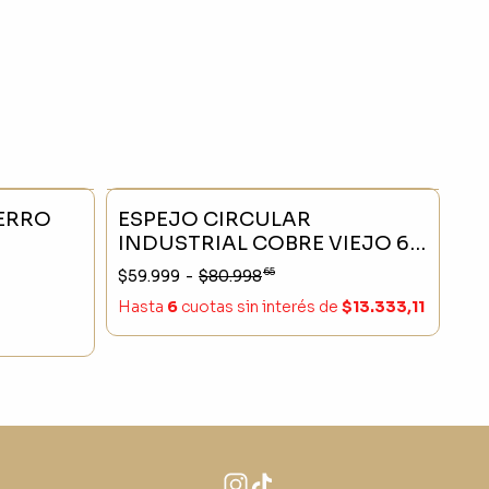
- 23 %
SIN STOCK
- 25 %
IERRO
ESPEJO CIRCULAR
INDUSTRIAL COBRE VIEJO 60
CM
65
$59.999
-
$80.998
Hasta
6
cuotas sin interés
de
$13.333,11