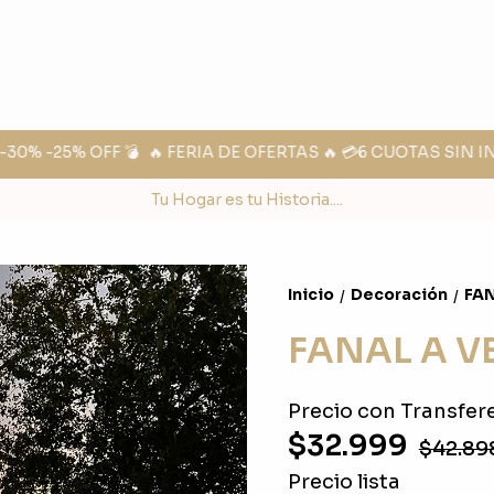
% -25% OFF 💣
🔥 FERIA DE OFERTAS 🔥 💳6 CUOTAS SIN IN
Tu Hogar es tu Historia....
Inicio
Decoración
FAN
/
/
FANAL A V
Precio con Transfere
$32.999
$42.89
Precio lista