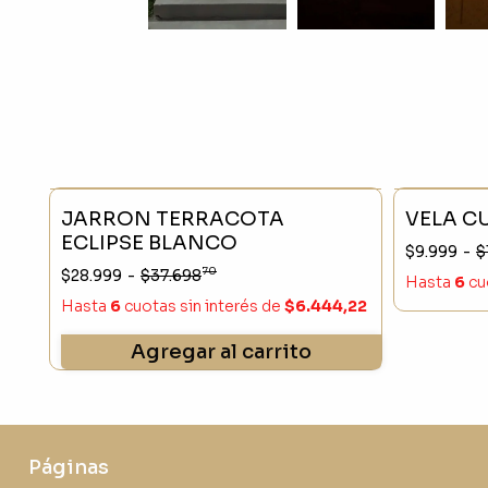
- 23 %
SIN STO
JARRON TERRACOTA
VELA C
ECLIPSE BLANCO
$9.999
-
$
70
$28.999
-
$37.698
Hasta
6
cu
Hasta
6
cuotas sin interés
de
$6.444,22
Agregar al carrito
Páginas