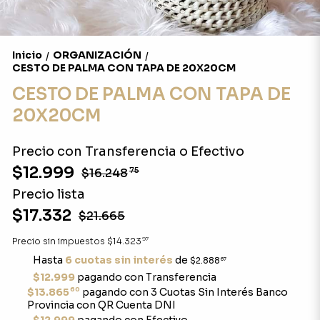
Inicio
ORGANIZACIÓN
/
/
CESTO DE PALMA CON TAPA DE 20X20CM
CESTO DE PALMA CON TAPA DE
20X20CM
Precio con Transferencia o Efectivo
$12.999
$16.248
75
Precio lista
$17.332
$21.665
97
Precio sin impuestos
$14.323
Hasta
6 cuotas sin interés
de
$2.888
67
$12.999
pagando con Transferencia
60
$13.865
pagando con 3 Cuotas Sin Interés Banco
Provincia con QR Cuenta DNI