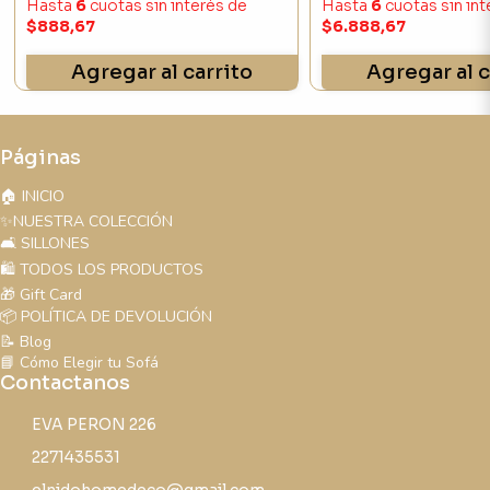
Hasta
6
cuotas sin interés
de
Hasta
6
cuotas sin in
$888,67
$6.888,67
Agregar al carrito
Agregar al c
Páginas
🏠 INICIO
✨NUESTRA COLECCIÓN
🛋️ SILLONES
🛍️ TODOS LOS PRODUCTOS
🎁 Gift Card
📦 POLÍTICA DE DEVOLUCIÓN
📝 Blog
📘 Cómo Elegir tu Sofá
Contactanos
EVA PERON 226
2271435531
elnidohomedeco@gmail.com