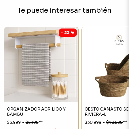
Te puede interesar también
- 23 %
ORGANIZADOR ACRILICO Y
CESTO CANASTO S
BAMBU
RIVIERA-L
70
70
$3.999
-
$5.198
$30.999
-
$40.298