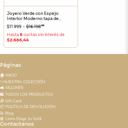
Joyero Verde con Espejo
Interior Moderno tapa de
Bamboo alhajero
65
$11.999
-
$16.198
Hasta
6
cuotas sin interés
de
$2.666,44
Páginas
🏠 INICIO
✨NUESTRA COLECCIÓN
🛋️ SILLONES
🛍️ TODOS LOS PRODUCTOS
🎁 Gift Card
📦 POLÍTICA DE DEVOLUCIÓN
📝 Blog
📘 Cómo Elegir tu Sofá
Contactanos