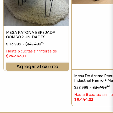
MESA RATONA ESPEJADA
COMBO 2 UNIDADES
75
$113.999
-
$142.498
Hasta
6
cuotas sin interés
de
$25.333,11
Agregar al carrito
Mesa De Arrime Rect
Industrial Hierro + M
80
$28.999
-
$34.798
Hasta
6
cuotas sin in
$6.444,22