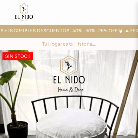
 + INCREIBLES DESCUENTOS -40% -30% -25% OFF 💣
🔥 FERI
Tu Hogar es tu Historia....
SIN STOCK