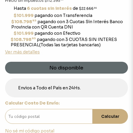
Precio sin impuestos
$112.395
Hasta
6 cuotas sin interés
de
$22.666
44
$101.999
pagando con Transferencia
93
$108.798
pagando con 3 Cuotas Sin Interés Banco
Provincia con QR Cuenta DNI
$101.999
pagando con Efectivo
93
$108.798
pagando con 3 CUOTAS SIN INTERES
PRESENCIAL(Todas las tarjetas bancarias)
Ver más detalles
No disponible
Envios a Todo el País en 24Hs.
Calcular Costo De Envío:
Calcular
No sé mi código postal