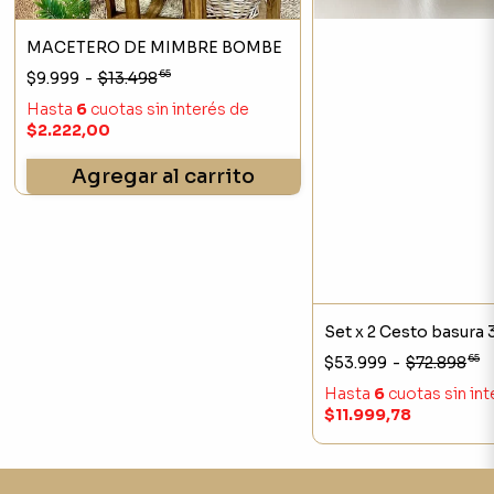
MACETERO DE MIMBRE BOMBE
65
$9.999
-
$13.498
Hasta
6
cuotas sin interés
de
$2.222,00
Agregar al carrito
Set x 2 Cesto basura 
65
$53.999
-
$72.898
Hasta
6
cuotas sin in
$11.999,78