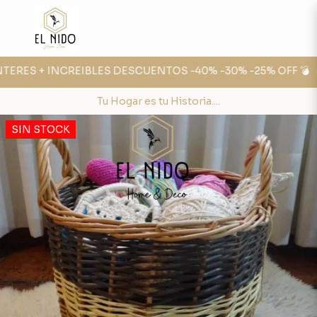
TERES + INCREIBLES DESCUENTOS -40% -30% -25% OFF 💣
🔥
Tu Hogar es tu Historia....
SIN STOCK