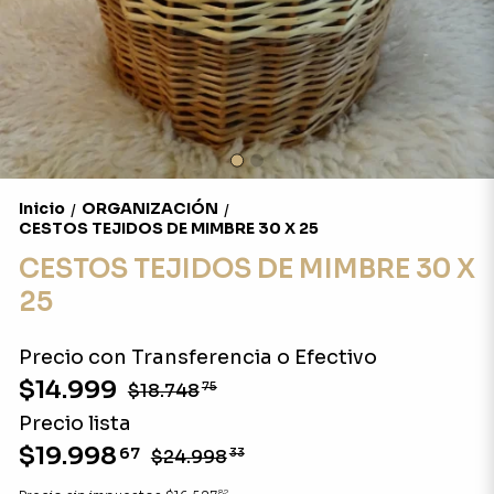
Inicio
ORGANIZACIÓN
/
/
CESTOS TEJIDOS DE MIMBRE 30 X 25
CESTOS TEJIDOS DE MIMBRE 30 X
25
Precio con Transferencia o Efectivo
$14.999
$18.748
75
Precio lista
$19.998
67
$24.998
33
82